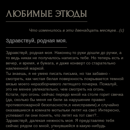
ЛЮБИМЫЕ ЭТЮДЫ
Что изменилось в эти двенадцать месяцев...(с)
Здравствуй, родная моя.
Здравствуй, родная моя. Наконец-то руки дошли до ручки, а
то ведь никак не получалось написать тебе. Но теперь есть и
вечер, и время, и бумага, и даже конверт со старательно
наклеенной маркой.
Ты знаешь, я не умею писать письма, но так забавно -
смотреть, как чистая белая поверхность покрывается темной
вязью моего неразборчивого летящего почерка. Пожалуй,
это не менее увлекательно, чем смотреть на огонь.
Кстати, про огонь: сейчас передо мной на столе горит свечка
(да, сколько бы меня не били за нарушение правил
противопожарной безопасности,я неисправим),и случайно
оказавшиеся в комнате мотыльки летят на свет. Интересно,
успевают ли они понять, что летят на тот свет?..
Здравствуй, далекая нежность моя. Я представляю тебя
сейчас рядом со мной, уткнувшейся в какую-нибудь