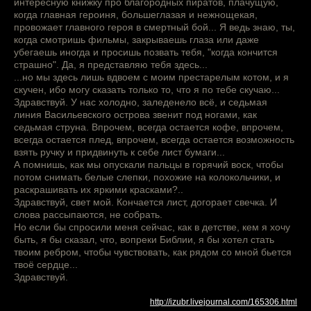
интересную книжку про благородных пиратов, плачущую,
когда главная героиня, большеглазая и нежнощекая,
провожает главного героя в смертный бой... Я ведь знаю, ты,
когда смотришь фильмы, закрываешь глаза или даже
убегаешь иногда и просишь позвать тебя, "когда кончится
страшно". Да, я представляю тебя здесь...
...но мы здесь лишь вдвоем с моим престарелым котом, и я
скучен, ибо могу сказать только то, что я по тебе скучаю...
Здравствуй. У нас холодно, заледенело всё, и седьмая
линия Васильевского острова звенит под ногами, как
седьмая струна. Впрочем, всегда остается кофе, впрочем,
всегда остается плед, впрочем, всегда остается возможность
взять ручку и придвинуть к себе лист бумаги...
А помнишь, как мы опускали пальцы в горячий воск, чтобы
потом снимать белые слепки, похожие на колокольчики, и
раскрашивать их яркими красками?..
Здравствуй, свет мой. Кончается лист, догорает свечка. И
слова рассыпаются, не собрать.
Но если бы спросили меня сейчас, как в детстве, кем я хочу
быть, я бы сказал, что, вопреки Библии, я бы хотел стать
твоим ребром, чтобы чувствовать, как рядом со мной бьется
твоё сердце...
Здравствуй.
http://izubr.livejournal.com/165306.html