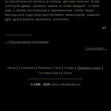
ты заплетала его волосы в глупые, детские косички. И как
хлопнула дверь, щелкнул замок, и снова каждый – в свой
мир, к своим постоянным и переменным, чтобы через
месяцы или годы еще раз случайно, мимоходом, навылет
друг друга ранить, вылечить, отпустить.
n?
← Разочарование невозможно
Current Night →
Автор
Сочинения
Любимые Стихи
Этюды
Любимые этюды
Гостевая Книга
Поиск
© 1996 - 2026
Valka
valka@valka.su