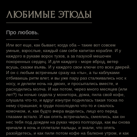
ЛЮБИМЫЕ ЭТЮДЫ
Про любовь.
Или вот еще, как бывает, когда оба – такие вот совсем
умные, взрослые, каждый сам себе капитан корабля. И у
каждого в рукаве ворох тузов, а за пазухой мешочек
покоренных сердец. И для каждого - море вброд, ветер
всушь, сказки въявь. И у каждого свои ключи ото всех дверей.
И он с любым встречным сразу на «ты», а ты каблуками
отбиваешь ритм влет, и вы уже пару раз сталкивались нос к
носу, и делили ночь на двоих, и просыпались вместе, и
расходились молча. И как потом, через много месяцев (или
лет?) ты ночью сидела у монитора, дома, пила свой кофе,
слушала что-то, и вдруг изнутри поднялась такая тоска по
нему страшная; в груди похолодело что-то и сжалось
комочком, и, как будто вчера виделись, лицо его перед
глазами встало. И как опять встречались, смеялись, как он
нес тебя под дождем на руках через полгорода, как вы снова
кричали в ночь и сплетали пальцы, и знали, что опять
разойдетесь, и как пили потом кофе на балконе утром, и как