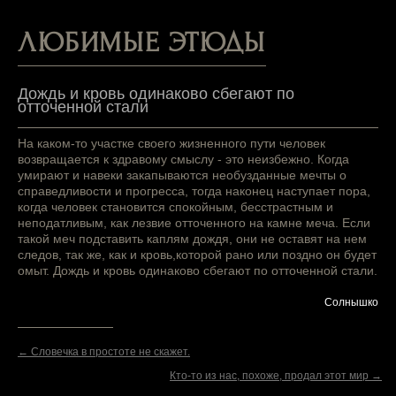
ЛЮБИМЫЕ ЭТЮДЫ
Дождь и кровь одинаково сбегают по
отточенной стали
На каком-то участке своего жизненного пути человек
возвращается к здравому смыслу - это неизбежно. Когда
умирают и навеки закапываются необузданные мечты о
справедливости и прогресса, тогда наконец наступает пора,
когда человек становится спокойным, бесстрастным и
неподатливым, как лезвие отточенного на камне меча. Если
такой меч подставить каплям дождя, они не оставят на нем
следов, так же, как и кровь,которой рано или поздно он будет
омыт. Дождь и кровь одинаково сбегают по отточенной стали.
Солнышко
← Словечка в простоте не скажет.
Кто-то из нас, похоже, продал этот мир →