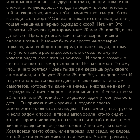
много-много машин... и вдруг отчетливо, но при этом очень
спокойно почувствуешь, что где-то рядом, в этом потоке, с
той же скоростью, что и у тебя... мчится твоя смерть. А как
выглядит эта смерть? Это же не какая-то страшная, старая,
тощая женщина в черных одеждах с косой. Нет, нет. Это
нормальный человек, которому тоже 20 или 25, или 30, и так
далее лет. Просто у него какой-то свой возраст, и свой
период в жизни. И может быть он просто не проверил
тормоза, или наоборот проверил, но выпил водки, потому
что у него тоже в ресницах застряла слеза, но ему не
хочется видеть свою жизнь насквозь... И вполне возможно,
что вы, точнее ты - смерть для него. Но ты спокоен. Потому
что... а чего бояться? Ведь ты же сам держишь руль своего
автомобиля, и тебе уже 20 или 25, или 30, и так далее лет. И
ты уже много раз спокойно доверял свою жизнь пилотам
самолетов, которых ты даже не знаешь, никогда не видел, и
не увидишь. И диспетчерам... и машинистам. И если к твоим
20 или 25, или 30, или 35, и так далее годам у тебя уже есть
дети... Ты приводил их к врачам, и отдавал своего
маленького человека этим людям... Ты спокоен, ты за рулем.
И если рядом с тобой, в твоем автомобиле, кто-то сидит...
кто-то... просто человек, то ты знаешь, что заботишься о его
жизни гораздо сильнее, чем о своей. И поэтому ты спокоен.
Хотя всегда где-то сбоку, или впереди, или сзади, но рядом,
и с той же скоростью мчится твоя смерть. А какая разница,