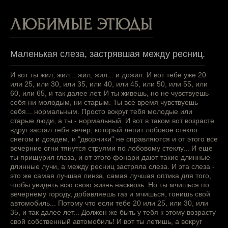
ЛЮБИМЫЕ ЭТЮДЫ
Маленькая слеза, застрявшая между ресниц.
И вот ты жил, жил... жил, жил... и дожил. И вот тебе уже 20
или 25, или 30, или 35, или 40, или 45, или 50, или 55, или
60, или 65, и так далее лет. И ты живешь, но не чувствуешь
себя ни молодым, ни старым. Ты все время чувствуешь
себя... нормальным. Просто вокруг тебя молодые или
старые люди, а ты - нормальный. И вот в таком вот возрасте
вдруг застал тебя вечер, который лепит лобовое стекло
снегом и дождем, и "дворники" не справляются и от этого все
вечерние огни тянутся струями по лобовому стеклу... И еще
ты прищурил глаза, и от этого фонари дают такие длинные-
длинные лучи, а между ресниц застряла слеза. И эта слеза -
это же самая лучшая линза, самая лучшая оптика для того,
чтобы увидеть всю свою жизнь насквозь. Но ты мчишься по
вечернему городу, добавляешь газ и мчишься, гонишь свой
автомобиль... Потому что если тебе 20 или 25, или 30, или
35, и так далее лет... Должен же быть у тебя к этому возрасту
свой собственный автомобиль! И вот ты летишь, а вокруг