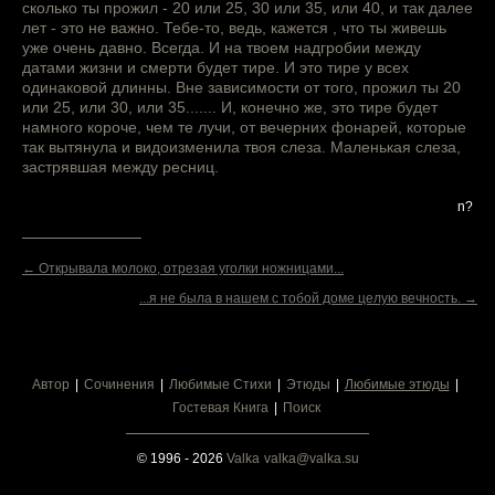
сколько ты прожил - 20 или 25, 30 или 35, или 40, и так далее
лет - это не важно. Тебе-то, ведь, кажется , что ты живешь
уже очень давно. Всегда. И на твоем надгробии между
датами жизни и смерти будет тире. И это тире у всех
одинаковой длинны. Вне зависимости от того, прожил ты 20
или 25, или 30, или 35....... И, конечно же, это тире будет
намного короче, чем те лучи, от вечерних фонарей, которые
так вытянула и видоизменила твоя слеза. Маленькая слеза,
застрявшая между ресниц.
n?
← Открывала молоко, отрезая уголки ножницами...
...я не была в нашем с тобой доме целую вечность. →
Автор
Сочинения
Любимые Стихи
Этюды
Любимые этюды
Гостевая Книга
Поиск
© 1996 - 2026
Valka
valka@valka.su