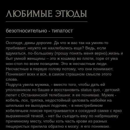
ЛЮБИМЫЕ ЭТЮДЫ
безотносительно - типатост
Осспидя, дамы дорогие. Да что ж вас так на умняк-то
прибивает, неужто не нахлебались еще? Ведь, если
вдуматься, по-большому (прошу понять меня верно),жизнь и
быт умной женщины – это ж кошмар во плоти, горе от ума
нон-стоп по всем позициям. Это ж несчастные люди.
Несчастные в первую голову потому, что они понимают.
Понимают всех и вся, в самом страшном смысле этого
слова.
Подруга увела мужика, - вместо того, чтобы дать ей
уполовником по башке и восстановить status quo, - детский
лепет с Останкинской телебашни: я ее понимаю. Мужик -
кобель, лох, тряпка, недостойный целовать набойки на
шпильках ее выходных лодочек, - в неистребимом
кобелячьем поиске пристраивается к соседней самке с ярко
выраженной течкой, - нет бы съездить ему по набрякшему
причинному месту, чтобы хоть часть крови из разных
пещеристых прилила обратно к мозгу: я его понимаю.