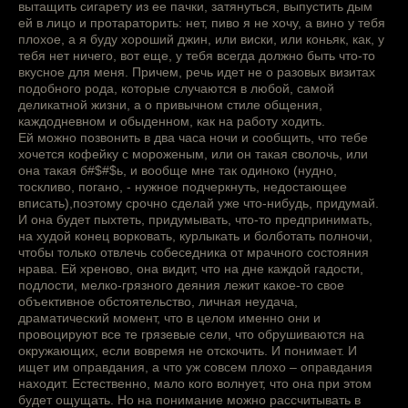
вытащить сигарету из ее пачки, затянуться, выпустить дым
ей в лицо и протараторить: нет, пиво я не хочу, а вино у тебя
плохое, а я буду хороший джин, или виски, или коньяк, как, у
тебя нет ничего, вот еще, у тебя всегда должно быть что-то
вкусное для меня. Причем, речь идет не о разовых визитах
подобного рода, которые случаются в любой, самой
деликатной жизни, а о привычном стиле общения,
каждодневном и обыденном, как на работу ходить.
Ей можно позвонить в два часа ночи и сообщить, что тебе
хочется кофейку с мороженым, или он такая сволочь, или
она такая б#$#$ь, и вообще мне так одиноко (нудно,
тоскливо, погано, - нужное подчеркнуть, недостающее
вписать),поэтому срочно сделай уже что-нибудь, придумай.
И она будет пыхтеть, придумывать, что-то предпринимать,
на худой конец ворковать, курлыкать и болботать полночи,
чтобы только отвлечь собеседника от мрачного состояния
нрава. Ей хреново, она видит, что на дне каждой гадости,
подлости, мелко-грязного деяния лежит какое-то свое
объективное обстоятельство, личная неудача,
драматический момент, что в целом именно они и
провоцируют все те грязевые сели, что обрушиваются на
окружающих, если вовремя не отскочить. И понимает. И
ищет им оправдания, а что уж совсем плохо – оправдания
находит. Естественно, мало кого волнует, что она при этом
будет ощущать. Но на понимание можно рассчитывать в