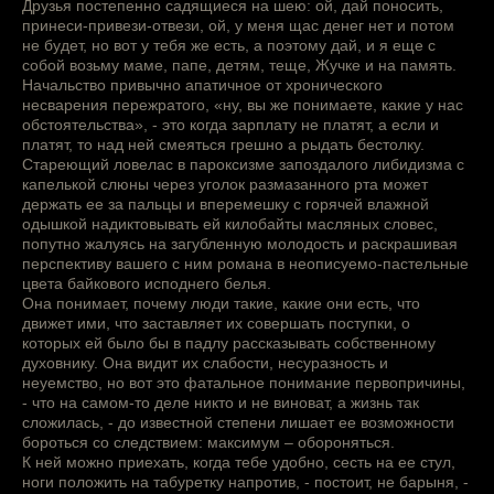
Друзья постепенно садящиеся на шею: ой, дай поносить,
принеси-привези-отвези, ой, у меня щас денег нет и потом
не будет, но вот у тебя же есть, а поэтому дай, и я еще с
собой возьму маме, папе, детям, теще, Жучке и на память.
Начальство привычно апатичное от хронического
несварения пережратого, «ну, вы же понимаете, какие у нас
обстоятельства», - это когда зарплату не платят, а если и
платят, то над ней смеяться грешно а рыдать бестолку.
Стареющий ловелас в пароксизме запоздалого либидизма с
капелькой слюны через уголок размазанного рта может
держать ее за пальцы и вперемешку с горячей влажной
одышкой надиктовывать ей килобайты масляных словес,
попутно жалуясь на загубленную молодость и раскрашивая
перспективу вашего с ним романа в неописуемо-пастельные
цвета байкового исподнего белья.
Она понимает, почему люди такие, какие они есть, что
движет ими, что заставляет их совершать поступки, о
которых ей было бы в падлу рассказывать собственному
духовнику. Она видит их слабости, несуразность и
неуемство, но вот это фатальное понимание первопричины,
- что на самом-то деле никто и не виноват, а жизнь так
сложилась, - до известной степени лишает ее возможности
бороться со следствием: максимум – обороняться.
К ней можно приехать, когда тебе удобно, сесть на ее стул,
ноги положить на табуретку напротив, - постоит, не барыня, -