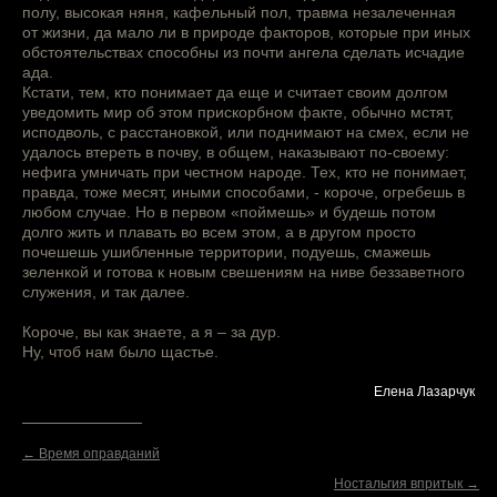
полу, высокая няня, кафельный пол, травма незалеченная
от жизни, да мало ли в природе факторов, которые при иных
обстоятельствах способны из почти ангела сделать исчадие
ада.
Кстати, тем, кто понимает да еще и считает своим долгом
уведомить мир об этом прискорбном факте, обычно мстят,
исподволь, с расстановкой, или поднимают на смех, если не
удалось втереть в почву, в общем, наказывают по-своему:
нефига умничать при честном народе. Тех, кто не понимает,
правда, тоже месят, иными способами, - короче, огребешь в
любом случае. Но в первом «поймешь» и будешь потом
долго жить и плавать во всем этом, а в другом просто
почешешь ушибленные территории, подуешь, смажешь
зеленкой и готова к новым свешениям на ниве беззаветного
служения, и так далее.
Короче, вы как знаете, а я – за дур.
Ну, чтоб нам было щастье.
Елена Лазарчук
← Время оправданий
Ностальгия впритык →