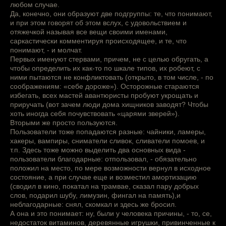
любом случае.
Да, конечно, они образуют две подгруппы: те, что понимают,
и при этом говорят об этом вслух, с удовольствием и
отяжечкой называя все вещи своими именами,
саркастически комментируя происходящее, и те, что
понимают, - и молчат.
Первых именуют стервами, причем, не с целью обругать, а
чтобы определить их как-то по шкале типов, их робеют, с
ними пытаются не конфликтовать (открыто, в том числе, - по
соображениям: «себе дороже»). Осторожные стараются
избегать, всех мастей авантюристы пробуют укрощать и
приручать (вот зачем люди дома хищников заводят? Чтобы
хоть иногда себя почувствовать «царями зверей»).
Вторыми же просто пользуются.
Пользователи тоже попадаются разные: чайники, ламеры,
хакеры, вампиры, сниматели сливок, сливатели помоев, и
т.п. Здесь тоже можно выделить два основных вида -
пользователи благодарные: отпользовал, - обязательно
положил на место, по мере возможности вернул в исходное
состояние, а при случае еще и возместил амортизацию
(сводил в кино, покатал на трамвае, сказал пару добрых
слов, подарил шубу, лимузин, фингал на память),и
неблагодарные: снял, скомкал и здесь же бросил.
А она и это понимает: ну, были у человека причины, - то, се,
недостаток витаминов, деревянные игрушки, привинченные к