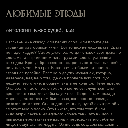
ЛЮБИМЫЕ ЭТЮДЫ
Антология чужих судеб, ч.68
Расскажи мне сказку. Или песню спой. Или прочти две
страницы из любимой книги. Вот только не надо врать. Врать
не надо, ладно? Самое ужасное, когда человек врет даже не
словами, а выражением лица, руками, слегка уставшим
взглядом. Врет добросовестно, стараясь не только для себя,
но и для меня. Но врет. Когда врет любимая женщина -
страшнее вдвойне. Врет не о других мужчинах, которых,
наверное, нет, не о том, где она провела всю прошлую
неделю, этого мне, в общем, знать не хочется. Неинтересно.
Она врет о нас с ней, о том, что могло бы случиться. Она
врет, что это все могло бы случиться. Видишь там, позади,
марево, так вот за ним был оазис, конечно же, оазис, а
никакой не мираж. Она подпирает щеку рукой с сигаретой и
смотрит мне в плечо. Это ничего, что там тоже были
километры песка и ни единого клочка тени, это ничего. Я
пытаюсь перехватить ее взгляд и пересадить его себе на
лицо, пощупать, погладить. Оазис ведь создаем мы сами, с