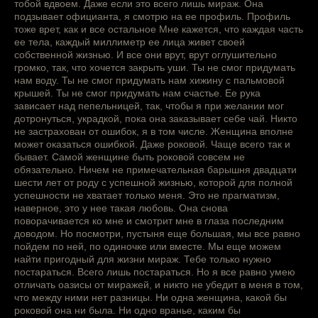
тобой вдвоем. Даже если это всего лишь мираж. Она
подзывает официанта, я смотрю на ее профиль. Профиль
тоже врет, как и все остальное Мне кажется, что каждая часть
ее тела, каждый миллиметр ее лица живет своей
собственной жизнью. И все они врут, врут оглушительно
громко, так, что хочется закрыть уши. Ты не смог придумать
нам воду. Ты не смог придумать нам хижину с пальмовой
крышей. Ты не смог придумать нам счастье. Ее рука
зависает над пепельницей, так, чтобы я при желании мог
дотронуться, украдкой, пока она заказывает себе чай. Никто
не застрахован от ошибок, я в том числе. Женщина вполне
может оказаться ошибкой. Даже роковой. Чаще всего так и
бывает. Самой женщине быть роковой совсем не
обязательно. Ничем не примечательная барышня двадцати
шести лет от роду с успешной жизнью, которой для полной
успешности не хватает только меня. Это не прагматизм,
наверное, это у нее такая любовь. Она снова
поворачивается ко мне и смотрит мне в глаза последним
доводом. Но посмотри, пустыня еще большая, мы все равно
пойдем по ней, по одиночке или вместе. Мы еще можем
найти пригодный для жизни мираж. Тебе только нужно
постараться. Всего лишь постараться. Но я все равно умею
отличать оазисы от миражей, и никто не убедит в меня в том,
что между ними нет разницы. Ни одна женщина, какой бы
роковой она ни была. Ни одно вранье, каким бы