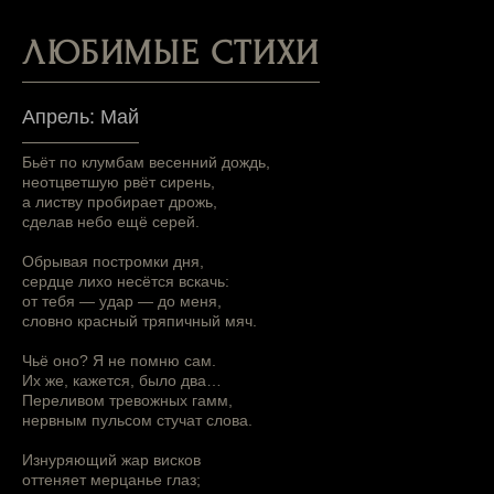
ЛЮБИМЫЕ СТИХИ
Апрель: Май
Бьёт по клумбам весенний дождь,
неотцветшую рвёт сирень,
а листву пробирает дрожь,
сделав небо ещё серей.
Обрывая постромки дня,
сердце лихо несётся вскачь:
от тебя — удар — до меня,
словно красный тряпичный мяч.
Чьё оно? Я не помню сам.
Их же, кажется, было два…
Переливом тревожных гамм,
нервным пульсом стучат слова.
Изнуряющий жар висков
оттеняет мерцанье глаз;