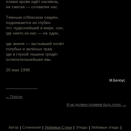
пламя крови идёт насквозь,
не сжигая — сплавляя нас.
Тёмным отблеском озарён,
поднимается из глубин
тот, чудеснейший в мире, сон,
где никто из нас — не один,
где земля — застывший полёт
голубых и зелёных трав,
где в глухой тишине грядёт
ослепительнейшая явь.
20 мая 1998
М.Белоус
← Платок
И не должен громким быть голос, →
Автор
Сочинения
Любимые Стихи
Этюды
Любимые этюды