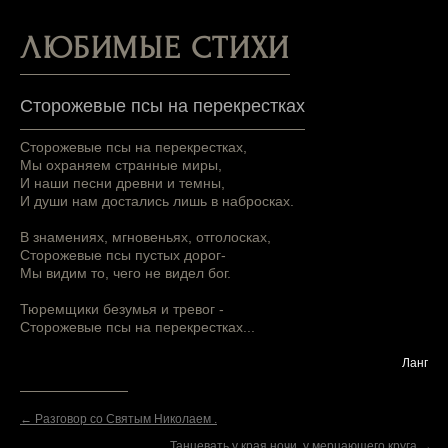
ЛЮБИМЫЕ СТИХИ
Сторожевые псы на перекрестках
Сторожевые псы на перекрестках,
Мы охраняем странные миры,
И наши песни древни и темны,
И души нам достались лишь в набросках.
В знамениях, мгновеньях, отголосках,
Сторожевые псы пустых дорог-
Мы видим то, чего не видел бог.
Тюремщики безумья и тревог -
Сторожевые псы на перекрестках...
Ланг
← Разговор со Святым Николаем .
Танцевать у края ночи, у мерцающего круга →