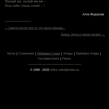
Ласкай же, пытай же её –
Она тебе стоны споёт…!
Алла Федорова
← Свести на нет все то, что было раньше...
Боюсь, беда со мною дружит. →
Автор
Сочинения
Любимые Стихи
Этюды
Любимые этюды
Гостевая Книга
Поиск
© 1996 - 2026
Valka
valka@valka.su