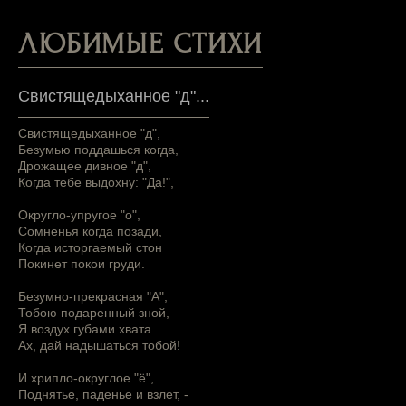
ЛЮБИМЫЕ СТИХИ
Свистящедыханное "д"...
Свистящедыханное "д",
Безумью поддашься когда,
Дрожащее дивное "д",
Когда тебе выдохну: "Да!",
Округло-упругое "о",
Сомненья когда позади,
Когда исторгаемый стон
Покинет покои груди.
Безумно-прекрасная "А",
Тобою подаренный зной,
Я воздух губами хвата…
Ах, дай надышаться тобой!
И хрипло-округлое "ё",
Поднятье, паденье и взлет, -