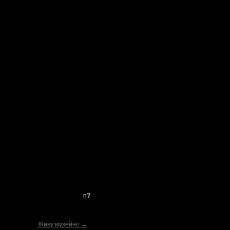
n?
Живу музейно →