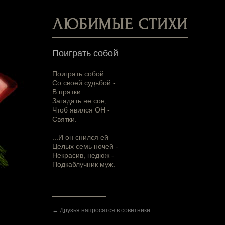
ЛЮБИМЫЕ СТИХИ
Поиграть собой
Поиграть собой
Со своей судьбой -
В прятки.
Загадать не сон,
Чтоб явился ОН -
Святки.
...И он снился ей
Целых семь ночей -
Некрасив, недюж -
Подкаблучник муж.
← Друзья напросятся в советники...