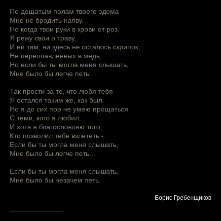
По дощатым полам твоего эдема
Мне не бродить наяву.
Но когда твои руки в крови от роз,
Я режу свои о траву.
И ни там, ни здесь не осталось скрипок,
Не переплавленных в медь;
Но если бы ты могла меня слышать,
Мне было бы легче петь.
Так прости за то, что любя тебя
Я остался таким же, как был.
Но я до сих пор не умею прощаться
С теми, кого я любил;
И хотя я благословляю того,
Кто позволил тебе взлететь -
Если бы ты могла меня слышать,
Мне было бы легче петь...
Если бы ты могла меня слышать,
Мне было бы незачем петь.
Борис Гребенщиков