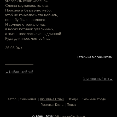
уговорить себя: «Весна»…
Слегка кружилась голова.
Просила я беззвучно небо,
чтоб не кончалась эта небыль,
но небу было наплевать.
И солнце отражало нас
в носах ботинок гуталинных,
а жизнь казалась очень длинной…
Куда длиннее, чем сейчас.
26.03.04 г.
Катерина Молочникова
← Цейлонский чай
Земляничный сок →
Автор
Сочинения
Любимые Стихи
Этюды
Любимые этюды
Гостевая Книга
Поиск
© 1996 - 2026
Valka
valka@valka.su