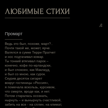
ЛЮБИМЫЕ СТИХИ
Д.
Промарт
Ведь это был, похоже, март?..
Почти такой же, может, ярче.
Валялся в сумке Терри Пратчет
и нос подтачивал комар.
Ты тонкий втягивал парок –
конечно, кофе по-ирландски,
и был спокоен, как Маклауд,
и был со мною, как сурок.
Скурив десяток сигарет
вокруг гостиницы «Россия»,
я помечала вскользь, курсивом,
что смерти, вроде как, и нет.
Потом старалась осознать,
нырнуть – и вынырнуть счастливой,
забить на все - на сплин, на климат,