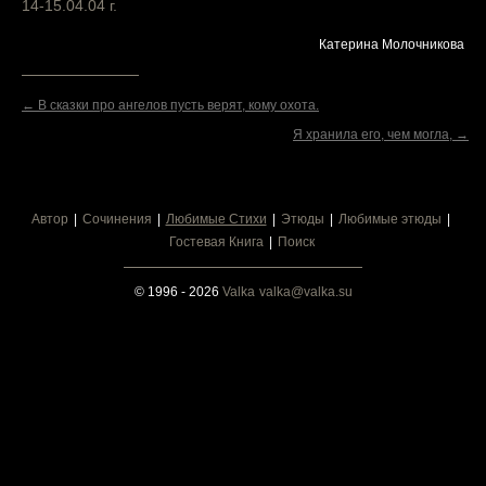
14-15.04.04 г.
Катерина Молочникова
← В сказки про ангелов пусть верят, кому охота.
Я хранила его, чем могла, →
Автор
Сочинения
Любимые Стихи
Этюды
Любимые этюды
Гостевая Книга
Поиск
© 1996 - 2026
Valka
valka@valka.su