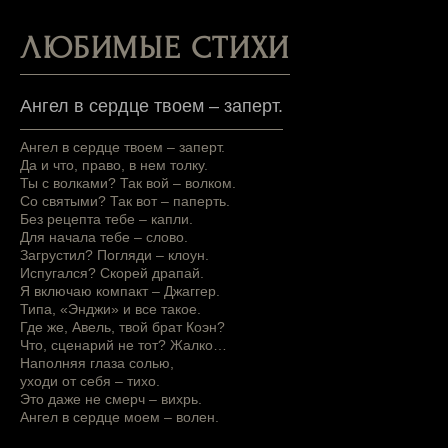
ЛЮБИМЫЕ СТИХИ
Ангел в сердце твоем – заперт.
Ангел в сердце твоем – заперт.
Да и что, право, в нем толку.
Ты с волками? Так вой – волком.
Со святыми? Так вот – паперть.
Без рецепта тебе – капли.
Для начала тебе – слово.
Загрустил? Погляди – клоун.
Испугался? Скорей драпай.
Я включаю компакт – Джаггер.
Типа, «Энджи» и все такое.
Где же, Авель, твой брат Коэн?
Что, сценарий не тот? Жалко…
Наполняя глаза солью,
уходи от себя – тихо.
Это даже не смерч – вихрь.
Ангел в сердце моем – волен.