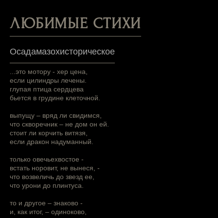
ЛЮБИМЫЕ СТИХИ
Осадамазохисторическое
...это мотору - хер цена,
если цилиндры лечены.
глупая птица сердцева
бьется в грудине клеточной.
выпущу – вряд ли свидимся,
что скворечник – не дом он ей.
стоит ли корчить витязя,
если дракон надуманный.
только овечьехвостое -
встать норовит, не вынеся, -
что возвеличь до звезд ее,
что урони до плинтуса.
то и другое – знаково -
и, как итог, – одиноково,