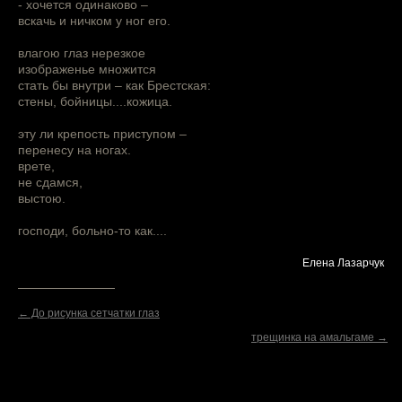
- хочется одинаково –
вскачь и ничком у ног его.
влагою глаз нерезкое
изображенье множится
стать бы внутри – как Брестская:
стены, бойницы....кожица.
эту ли крепость приступом –
перенесу на ногах.
врете,
не сдамся,
выстою.
господи, больно-то как....
Елена Лазарчук
← До рисунка сетчатки глаз
трещинка на амальгаме →