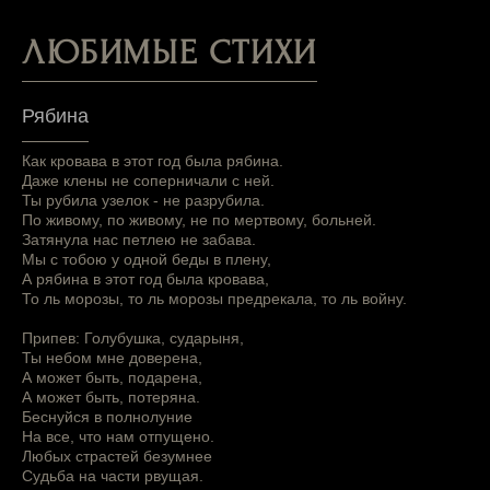
ЛЮБИМЫЕ СТИХИ
Рябина
Как кровава в этот год была рябина.
Даже клены не соперничали с ней.
Ты рубила узелок - не разрубила.
По живому, по живому, не по мертвому, больней.
Затянула нас петлею не забава.
Мы с тобою у одной беды в плену,
А рябина в этот год была кровава,
То ль морозы, то ль морозы предрекала, то ль войну.
Припев: Голубушка, сударыня,
Ты небом мне доверена,
А может быть, подарена,
А может быть, потеряна.
Беснуйся в полнолуние
На все, что нам отпущено.
Любых страстей безумнее
Судьба на части рвущая.