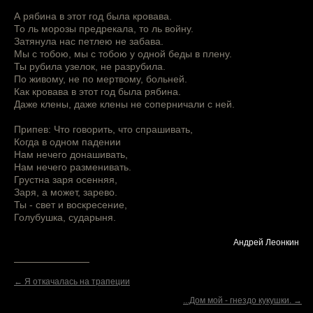
А рябина в этот год была кровава.
То ль морозы предрекала, то ль войну.
Затянула нас петлею не забава.
Мы с тобою, мы с тобою у одной беды в плену.
Ты рубила узелок, не разрубила.
По живому, не по мертвому, больней.
Как кровава в этот год была рябина.
Даже клены, даже клены не соперничали с ней.
Припев: Что говорить, что спрашивать,
Когда в одном падении
Нам нечего донашивать,
Нам нечего разменивать.
Грустна заря осенняя,
Заря, а может, зарево.
Ты - свет и воскресение,
Голубушка, сударыня.
Андрей Леонкин
← Я откачалась на трапеции
...Дом мой - гнездо кукушки. →