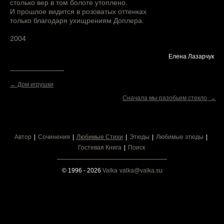
столько вер в том болоте утоплено.
И прошлое видится в розоватых оттенках
только благодаря ухищрениям Доплера.
2004
Елена Лазарчук
← Дом игрушки
Сначала мы разобьем стекло, →
Автор
Сочинения
Любимые Стихи
Этюды
Любимые этюды
Гостевая Книга
Поиск
© 1996 - 2026
Valka
valka@valka.su