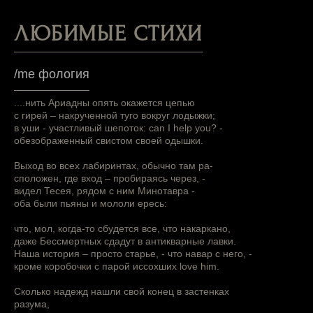
ЛЮБИМЫЕ СТИХИ
/me фология
....нить Ариадны опять окажется цепью
с гирей – накрученной туго вокруг лодыжки;
в уши - участливый шепоток: can I help you? -
обезображенный свистом своей одышки.
Выход во всех лабиринтах, обычно там ра-
сположен, где вход – пробираясь через, -
видел Тесея, рядом с ним Минотавра -
оба были пьяны и мололи ересь:
что, мол, когда-то сбудется все, что накаркано,
даже Бессмертных сдадут в антикварные лавки.
Наша история – просто старье, - что навар с него, -
кроме коробочки с парой иссохших love him.
Сколько надежд нашли свой конец в застенках
разума,