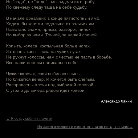
Не "садо", не "педо" - мы видели их в гробу,
По свежему следу таща на себе судьбу.
В начале орнамент, в конце пятистопный ямб.
Ходить бы конями подальше от волчьих ям.
Намотано знамя, приказ, разворот, пинок.
Но выбор за нами. Точней, за нашей спиной.
Копыта, колёса, костыльная боль в ногах.
Заточены косы - пока на чужих лугах.
Не рухнут колоссы, нам с честью не пасть в борьбе.
Все наши доносы написаны о себе.
Чужие калечат, свои выбивают пыль,
Но близится вечер. И хочется быть слепым.
Расправлены плечи под выбритой головой -
С утра и до вечера рядом идёт конвой.
Александр Ланин
← Я сотру себя из памяти
Из чисел весенних в самом, что ни на есть, восьмом →