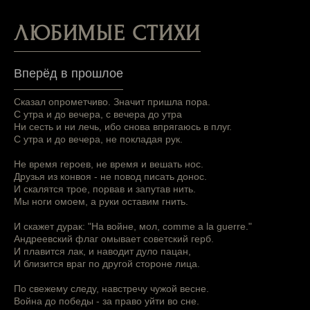
ЛЮБИМЫЕ СТИХИ
Вперёд в прошлое
Сказал опрометчиво. Значит пришла пора.
С утра и до вечера, с вечера до утра
Ни сесть и ни лечь, ибо снова впрягаюсь в плуг.
С утра и до вечера, не покладая рук.
Не время героев, не время и вешать нос.
Друзья из конвоя - не повод писать донос.
И скалятся трое, порвав и запутав нить.
Мы ноги омоем, а руки оставим гнить.
И скажет дурак: "На войне, мол, comme a la guerre."
Андреевский флаг омывает советский герб.
И плавится лак, и наводит дуло пацан,
И близится враг по другой стороне лица.
По свежему следу, навстречу чужой весне.
Война до победы - за право уйти во сне.