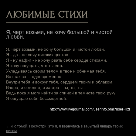
ЛЮБИМЫЕ СТИХИ
Я, черт возьми, не хочу большой и чистой
любви.
Я, черт возьми, не хочу большой и чистой любви.
Я - да - не хочу никаких цветов.
Я - ну нафиг - не хочу рвать себе сердце стихами.
Я хочу ощущать, что ты есть.
Укладываясь своим телом в твое и обнимая тебя.
Вот так вот - одновременно
Внутри тебя и вокруг тебя, сердцем твоим и облаком.
Вчера, и сегодня, и завтра - ты, ты, ты...
Ведь пока я могу найти за спиной в темноте твою руку
Я ощущаю себя бессмертной.
http://www.livejournal.com/userinfo.bml?user=lizl
← Я с тобой. Посмотри, это я, я вернулась в забытый январь твоих
писем,