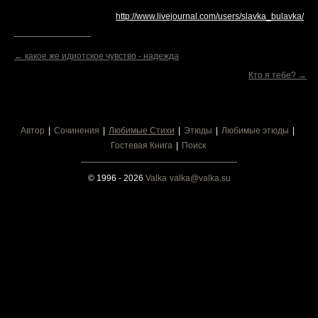
http://www.livejournal.com/users/slavka_bulavka/
← какое же идиотское чувство - надежда
Кто я тебе? →
Автор
Сочинения
Любимые Стихи
Этюды
Любимые этюды
Гостевая Книга
Поиск
© 1996 - 2026
Valka
valka@valka.su