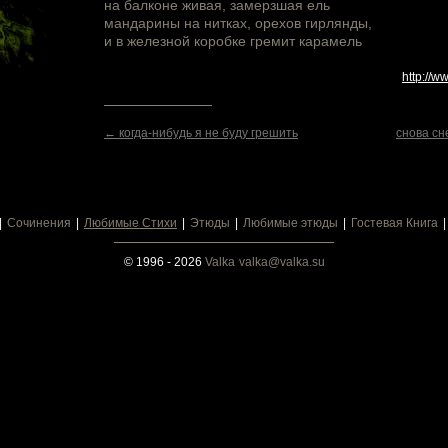
на балконе живая, замерзшая ель
мандарины на нитках, орехов гирлянды,
и в железной коробке гремит карамель
http://w
← когда-нибудь я не буду грешить
снова сн
Сочинения
Любимые Стихи
Этюды
Любимые этюды
Гостевая Книга
© 1996 - 2026
Valka
valka@valka.su