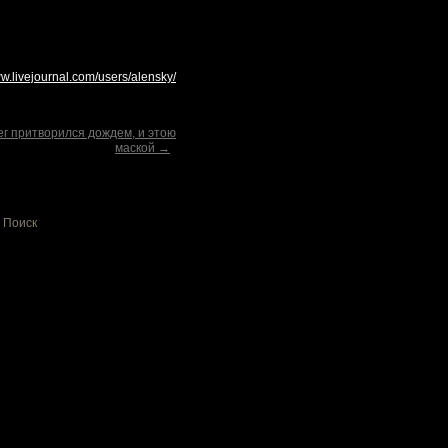
ww.livejournal.com/users/alensky/
ег притворился дождем, и этою
маской →
Поиск