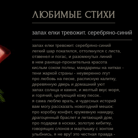
ЛЮБИМЫЕ СТИХИ
запах елки тревожит. серебряно-синий
запах елки тревожит. серебряно-синий
легкий шар покатился, оттолкнулся с листа,
отзвенел и погас, и разомкнутых линий
в нем раняще-пронзительна красота
кислым соком полны, мандарины на нитках -
тени жаркой страны - неуверенно лгут
про любовь на песке, расписную калитку,
деревянную дверь и домашний уют
запах солнца и камня, и желтый вкус моря,
и горячий, целующий кожу песок..
я сама люблю врать, и чудесных историй
вам могу рассказать новогодний мешок:
про коробку конфет, кружевную накидку,
драгоценный браслет и летающий дом,
про подарки в носках, золотую кибитку,
говорящих слонов и мартышку с зонтом
улыбнись, я не вру! это честная правда -