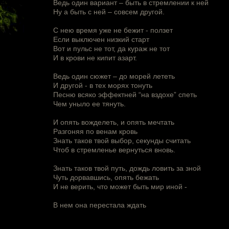
Ведь один вариант – быть в стремлении к ней
Ну а быть с ней – совсем другой.
С нею время уже не бежит - ползет
Если выключен низкий старт
Вот и пульс не тот, да кураж не тот
И в крови не кипит азарт.
Ведь один сюжет – до морей лететь
И другой - в тех морях тонуть
Песню всяко эффектней “на вздохе” спеть
Чем уныло ее тянуть.
И опять вожделеть, и опять мечтать
Разгоняя по венам кровь
Знать таков твой выбор, секунды считать
Чтоб в стремленье вернуться вновь.
Знать таков твой путь, дождь ловить за зной
Чуть дорвавшись, опять бежать
И не верить, что может быть мир иной -
В нем она перестала ждать