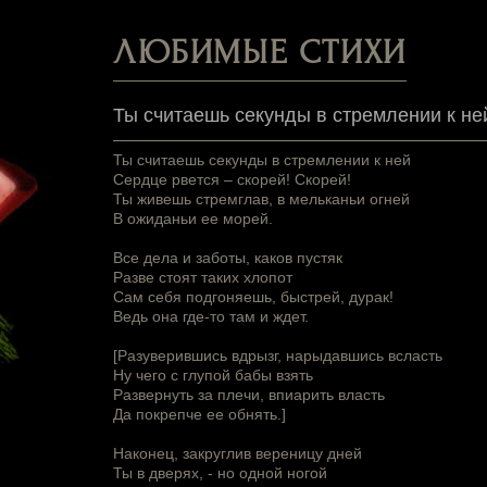
ЛЮБИМЫЕ СТИХИ
Ты считаешь секунды в стремлении к не
Ты считаешь секунды в стремлении к ней
Сердце рвется – скорей! Скорей!
Ты живешь стремглав, в мельканьи огней
В ожиданьи ее морей.
Все дела и заботы, каков пустяк
Разве стоят таких хлопот
Сам себя подгоняешь, быстрей, дурак!
Ведь она где-то там и ждет.
[Разуверившись вдрызг, нарыдавшись всласть
Ну чего с глупой бабы взять
Развернуть за плечи, впиарить власть
Да покрепче ее обнять.]
Наконец, закруглив вереницу дней
Ты в дверях, - но одной ногой