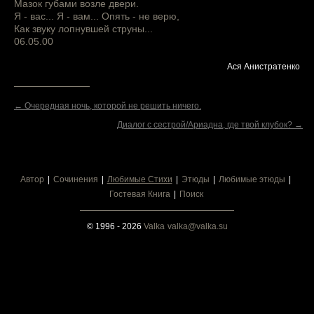
Мазок губами возле двери.
Я - вас... Я - вам... Опять - не верю,
Как звуку лопнувшей струны...
06.05.00
Ася Анистратенко
← Очередная ночь, которой не решить ничего.
Диалог с сестрой/Ариадна, где твой клубок? →
Автор
Сочинения
Любимые Стихи
Этюды
Любимые этюды
Гостевая Книга
Поиск
© 1996 - 2026
Valka
valka@valka.su