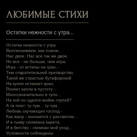
ЛЮБИМЫЕ СТИХИ
Остатки нежности с утра...
Остатки нежности с утра
Выплескиваем, как помои...
Нас двое. Нас все так же двое.
Но все - не больше, чем игра,
Игра - от истины на гран, -
Тем отвратительней притворство.
Такой же страстью бутафорской
На кухне истекает кран,
Роняет капли в пустоту -
Многозначительно и тупо...
На кой он сдался мойке глупой?
А та поет: ту-тум... ту-тум...
Любовь скучающих господ -
Как жанр - кончается с рассветом...
И в тыкву скомкана карета,
И в бегство - скомкан мой уход...
Условности соблюдены.