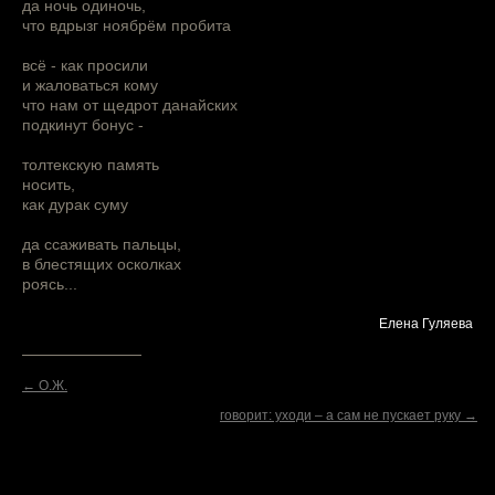
да ночь одиночь,
что вдрызг ноябрём пробита
всё - как просили
и жаловаться кому
что нам от щедрот данайских
подкинут бонус -
толтекскую память
носить,
как дурак суму
да ссаживать пальцы,
в блестящих осколках
роясь...
Елена Гуляева
← О.Ж.
говорит: уходи – а сам не пускает руку →