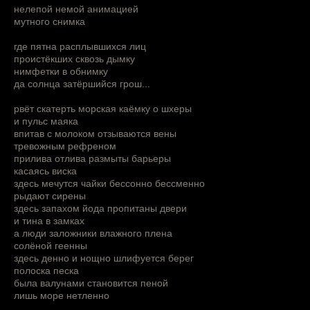
нелепой немой анимацией
мутного снимка
где пятна расплывшихся лиц
проистёкших сквозь дымку
нимфетки в обнимку
да солнца затёршийся грош...
рвёт скатерть морская каёмку о шхеры
и пульс маяка
впитав с молоком отзываются вены
тревожным рефреном
прилива отлива размыты барьеры
касаясь виска
здесь мечутся чайки бессонно бессменно
рыдают сирены
здесь запахом йода пропитаны двери
и тина в замках
а люди заложники влажного плена
солёной геенны
здесь денно и нощно шлифуется берег
полоска песка
была валунами становится пеной
лишь море нетленно