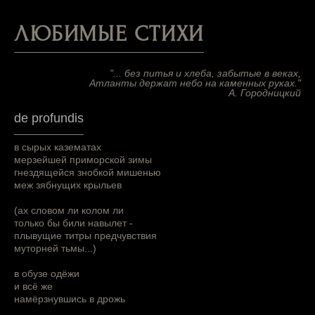
ЛЮБИМЫЕ СТИХИ
"... без питья и хлеба, забытые в веках,
Атланты держат небо на каменных руках."
А. Городницкий
de profundis
в сырых казематах
мерзейшей приморской зимы
гнездящейся знобкой мишенью
меж зябнущих крыльев
(ах словом ли колом ли
только бы били навылет -
плывущие титры предчувствия
муторней тьмы...)
в обузе одёжи
и всё же
намёрзнувшись в дрожь