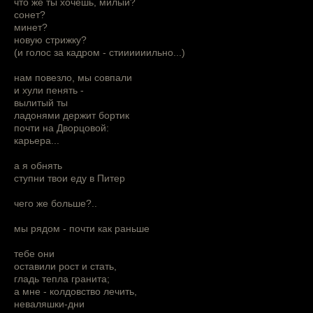
что же ты хочешь, милый?
сонет?
минет?
новую стрижку?
(и голос за кадром - стиииииильно...)
нам повезло, мы совпали
и хули пенять -
вылитый ты
ладонями держит бортик
почти на Дворцовой:
карьера...
а я обнять
ступни твои еду в Питер
чего же больше?..
мы рядом - почти как раньше
тебе они
оставили рост и стать,
гладь тепла гранита;
а мне - колдовство лечить,
неваляшки-дни