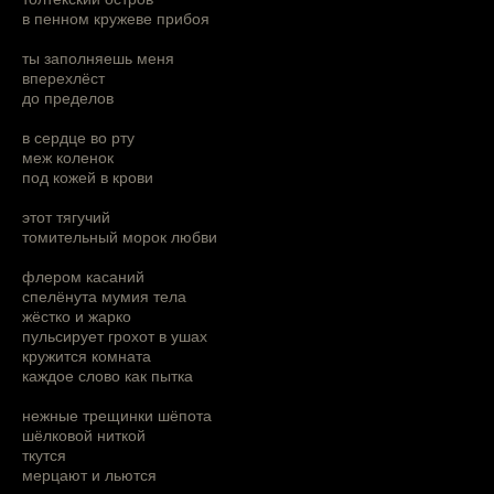
в пенном кружеве прибоя
ты заполняешь меня
вперехлёст
до пределов
в сердце во рту
меж коленок
под кожей в крови
этот тягучий
томительный морок любви
флером касаний
спелёнута мумия тела
жёстко и жарко
пульсирует грохот в ушах
кружится комната
каждое слово как пытка
нежные трещинки шёпота
шёлковой ниткой
ткутся
мерцают и льются