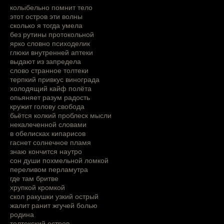
колыбельно помнит тело
этот остров эти волны
сколько я тогда умела
без рутины протокольной
ярко словно психоделик
глюки внутренней аптеки
выдают из запредела
слово странное толтеки
терпкий привкус винограда
холодящий кайф полёта
опьяняет разум радость
кружит голову свобода
бьётся колкий проблеск мысли
некалеченной словами
в обелисках кипарисов
гаснет солнечное пламя
знаю кончится наутро
cон души похмельной ломкой
переливом перламутра
где там бритве
хрупкой кромкой
скол ракушки узкий острый
жалит ранит жгучей болью
родина
толтекский остров