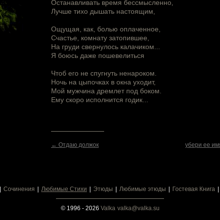
Останавливать время бессмысленно,
Лучше тихо дышать настоящим,
Ощущая, как, болью оплаченное,
Счастье, комнату затопившее,
На груди свернулось калачиком...
Я боюсь даже пошевелиться
Чтоб его не спугнуть ненароком.
Ночь на цыпочках в окна уходит,
Мой мужчина дремлет под боком.
Ему скоро исполнится годик...
← Отдаю должок
убери ее им
Сочинения
Любимые Стихи
Этюды
Любимые этюды
Гостевая Книга
© 1996 - 2026
Valka
valka@valka.su