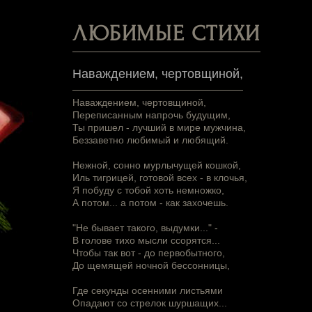
ЛЮБИМЫЕ СТИХИ
Наваждением, чертовщиной,
Наваждением, чертовщиной,
Переписанным напрочь будущим,
Ты пришел - лучший в мире мужчина,
Беззаветно любимый и любящий.
Нежной, сонно мурлычущей кошкой,
Иль тигрицей, готовой всех - в клочья,
Я побуду с тобой хоть немножко,
А потом... а потом - как захочешь.
"Не бывает такого, выдумки..." -
В голове тихо мысли ссорятся...
Чтобы так вот - до первобытного,
До щемящей ночной бессонницы,
Где секунды осенними листьями
Опадают со стрелок шуршащих...