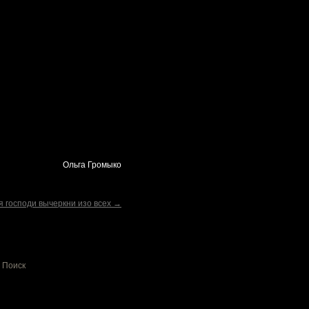
Ольга Громыко
я господи вычеркни изо всех →
Поиск