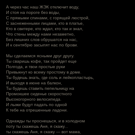
А через час наш ЖЭК отключит воду,
И стоя на пороге без воды,
С прямыми спинами, с горящей люстрой,
С заснеженными лицами, кто в платье,
Кто в свитере, кто ждал, кто так и знал,
Что стены между нами незаметно,
Без лишних слов обрушатся на нас,
И к сентябрю засыпят нас по брови.
Мы сделаемся ясными друг другу.
Ты сваришь кофе, так пройдет еще
Полгода, и твои простые руки
Привыкнут ко всему простому в доме.
Ты будешь знать, где соль и лейкопластырь,
И выходя в июне на балкон,
Ты будешь ставить пепельницу на
Промокшее сиденье скоростного
Высокогорного велосипеда.
И лыжи будут падать по одной
К тебе на отрешенные ладони.
Однажды ты проснешься, и в холодном
поту ты скажешь Аня, я скажу...
ты скажешь Аня, я скажу — вот мама,