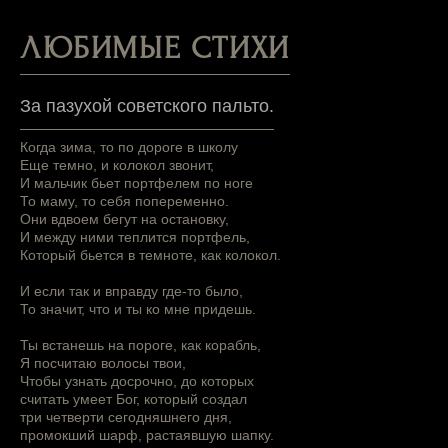
ЛЮБИМЫЕ СТИХИ
За пазухой советского пальто.
Когда зима, то по дороге в школу
Еще темно, и колокол звонит,
И мальчик бьет портфелем по ноге
То маму, то себя попеременно.
Они вдвоем бегут на остановку,
И между ними теплится портфель,
Который бьется в темноте, как колокол.
И если так и вправду где-то было,
То значит, что и ты ко мне придешь.
Ты встанешь на пороге, как корабль,
Я посчитаю волосы твои,
Чтобы узнать досрочно, до которых
считать умеет Бог, который создал
три четверти сегодняшнего дня,
промокший шарф, растаявшую шапку.