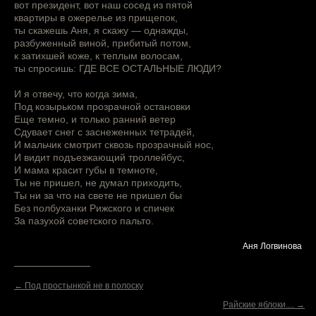
вот президент, вот наш сосед из пятой
квартиры в ожерелье из прищепок,
ты скажешь Аня, я скажу — однажды,
разбуженный виной, прибитый потом,
к затихшей коже, к теплым волосам,
ты спросишь: ГДЕ ВСЕ ОСТАЛЬНЫЕ ЛЮДИ?
И я отвечу, что когда зима,
Под козырьком прозрачной остановки
Еще темно, и только ранний ветер
Сдувает снег с заснеженных тетрадей,
И мальчик смотрит сквозь прозрачный нос,
И видит подъезжающий троллейбус,
И мама красит губы в темноте,
Ты не пришел, не думал приходить,
Ты ни за что на свете не пришел бы
Без полбуханки Рижского и спичек
За пазухой советского пальто.
Аня Логвинова
← Под простынкой не в полоску
Райские яблоки.... →