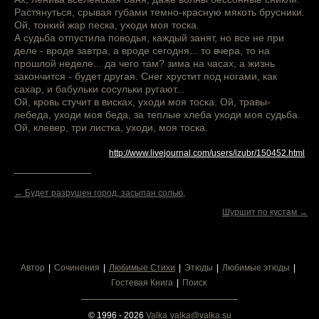
Растянуться, срывая губами темно-красную мякоть брусники.
Ой, тонкий жар песка, уходи моя тоска.
А судьба отпустила поводья, каждый занят, но все не при
деле - вроде завтра, а вроде сегодня... то вчера, то на
прошлой неделе... да чего там? зима на часах, а жизнь
закончится - будет другая. Снег хрустит под ногами, как
сахар, и бабульки сосульки ругают...
Ой, кровь стучит в висках, уходи моя тоска. Ой, травы-
лебеда, уходи моя беда, за теплые хлеба уходи моя судьба.
Ой, клевер, три листка, уходи, моя тоска.
http://www.livejournal.com/users/izubr/150452.html
← Будет разрушен город, засыпан солью,
Шуршит по кустам →
Автор
Сочинения
Любимые Стихи
Этюды
Любимые этюды
Гостевая Книга
Поиск
© 1996 - 2026
Valka
valka@valka.su