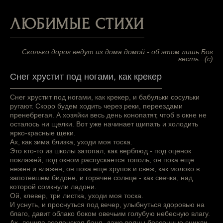
ЛЮБИМЫЕ СТИХИ
Сколько дорог ведут из дома домой - об этом лишь Бог
весть...(с)
Снег хрустит под ногами, как крекер
Снег хрустит под ногами, как крекер, и бабульки сосульки
ругают. Скоро будем ходить через реки, переездами
пренебрегая. А хозяйки весь день конопатят, чтоб в окне не
осталось ни щелки. Вот уже начинает щипать и холодить
ярко-красные щеки.
Ах, как зима близка, уходи моя тоска.
Это кто-то из школы затопал, как верблюд - под оценок
поклажей, под окном распускается тополь, он пока еще
нежен и влажен, он пока еще хрупок и свеж, как молоко в
запотевшем бидоне, и горячее солнце - как свечка, над
которой сомкнули ладони.
Ой, клевер, три листка, уходи моя тоска.
И уснуть, и проснуться под вечер, улыбнуться здоровью на
благо, давит облако боком овечьим голубую небесную влагу.
Ах, ленива вселенская баня, даже волны бессонные сникли.