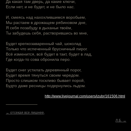
Да какая там дверь, да какие ключи,
Если нет, и не будет, и не было нас.
И, смеясь над нахохлившимся воробьем,
Мы растаем в дрожащем рябиновом дне,
Я себя позабуду в дыханьи твоём,
Ты забудешь себя, растворившись во мне,
Будет крепкозаваренный чай, шоколад
Только что испеченный брусничный пирог.
Всё изменится, всё будет в такт, будет в лад,
Где когда-то сова обронила перо.
Будет снег устилать деревянный порог,
Будет время тянуться своим чередом.
Просто слишком тоскливо бывает порой,
Будто даже ресницы подернулись льдом.
http://www.livejournal.com/users/izubr/161506.html
← отсекая все лишнее,
Л.Б. →