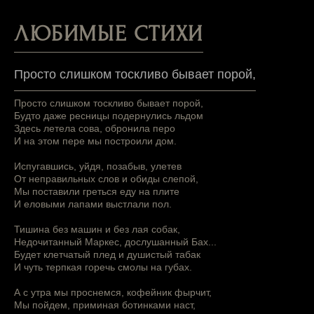
ЛЮБИМЫЕ СТИХИ
Просто слишком тоскливо бывает порой,
Просто слишком тоскливо бывает порой,
Будто даже ресницы подернулись льдом
Здесь летела сова, обронила перо
И на этом пере мы построили дом.
Испугавшись, уйдя, позабыв, улетев
От неправильных слов и обиды слепой,
Мы поставили греться еду на плите
И еловыми лапами выстлали пол.
Тишина без машин и без лая собак,
Недочитанный Маркес, дослушанный Бах...
Будет клетчатый плед и душистый табак
И чуть терпкая горечь смолы на губах.
А с утра мы проснемся, кофейник фырчит,
Мы пойдем, приминая ботинками наст,