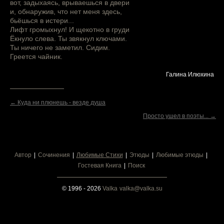
вот, задыхаясь, врываешься в двери
и, обнаружив, что нет меня здесь,
бьёшься в истери...
Лифт громыхнул! И щекотно в груди
Ёкнуло слева. Ты звякнул ключами.
Ты ничего не заметил. Сидим.
Греется чайник.
Галина Илюхина
← Куда ни плюнешь - везде душа
Просто ушел в поэты... →
Автор
Сочинения
Любимые Стихи
Этюды
Любимые этюды
Гостевая Книга
Поиск
© 1996 - 2026
Valka
valka@valka.su