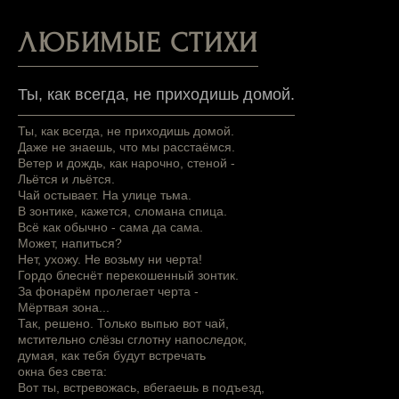
ЛЮБИМЫЕ СТИХИ
Ты, как всегда, не приходишь домой.
Ты, как всегда, не приходишь домой.
Даже не знаешь, что мы расстаёмся.
Ветер и дождь, как нарочно, стеной -
Льётся и льётся.
Чай остывает. На улице тьма.
В зонтике, кажется, сломана спица.
Всё как обычно - сама да сама.
Может, напиться?
Нет, ухожу. Не возьму ни черта!
Гордо блеснёт перекошенный зонтик.
За фонарём пролегает черта -
Мёртвая зона...
Так, решено. Только выпью вот чай,
мстительно слёзы сглотну напоследок,
думая, как тебя будут встречать
окна без света:
Вот ты, встревожась, вбегаешь в подъезд,