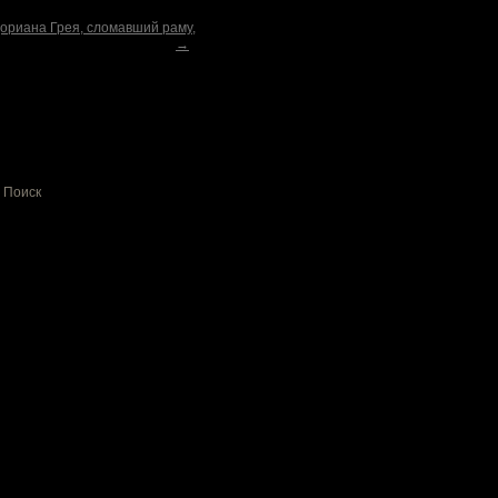
ориана Грея, сломавший раму,
→
Поиск