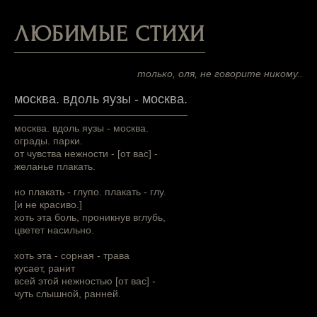
ЛЮБИМЫЕ СТИХИ
только, оля, не говорите никому..
москва. вдоль яузы - москва.
москва. вдоль яузы - москва.
ограды. парки.
от чувства нежности - [от вас] -
желанье плакать.
но плакать - глупо. плакать - глу.
[и не красиво.]
хоть эта боль, проникнув вглубь,
цветет насильно.
хоть эта - сорная - трава
кусает, ранит
всей этой нежностью [от вас] -
чуть слышной, ранней.