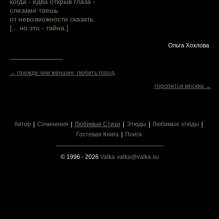
когда - едва открыв глаза -
слезами таешь
от невозможности сказать.
[... но это - тайна.]
Ольга Хохлова
← прежде чем женщин, любить город,
торопится москва →
Автор
Сочинения
Любимые Стихи
Этюды
Любимые этюды
Гостевая Книга
Поиск
© 1996 - 2026
Valka
valka@valka.su