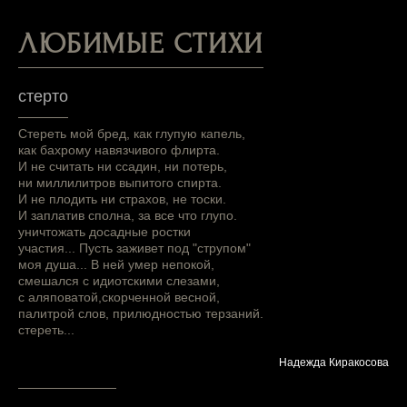
ЛЮБИМЫЕ СТИХИ
стерто
Стереть мой бред, как глупую капель,
как бахрому навязчивого флирта.
И не считать ни ссадин, ни потерь,
ни миллилитров выпитого спирта.
И не плодить ни страхов, не тоски.
И заплатив сполна, за все что глупо.
уничтожать досадные ростки
участия... Пусть заживет под "струпом"
моя душа... В ней умер непокой,
смешался с идиотскими слезами,
с аляповатой,скорченной весной,
палитрой слов, прилюдностью терзаний.
стереть...
Надежда Киракосова