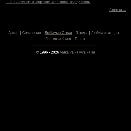
← А в Латинском квартале, я слышал, всегда июнь,
Снежки →
Автор
Сочинения
Любимые Стихи
Этюды
Любимые этюды
Гостевая Книга
Поиск
© 1996 - 2026
Valka
valka@valka.su