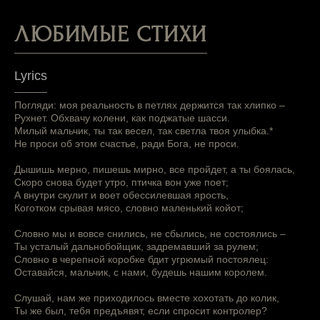
ЛЮБИМЫЕ СТИХИ
Lyrics
Погляди: моя реальность в петлях держится так хлипко –
Рухнет. Обхвачу колени, как поджатые шасси.
Милый мальчик, ты так весел, так светла твоя улыбка.*
Не проси об этом счастье, ради Бога, не проси.
Дышишь мерно, пишешь мирно, все пройдет, а ты боялась,
Скоро снова будет утро, птичка вон уже поет;
А внутри скулит и воет обессилевшая ярость,
Коготком срывая мясо, словно маленький койот;
Словно мы и вовсе снились, не сбылись, не состоялись –
Ты усталый дальнобойщик, задремавший за рулем;
Словно в черепной коробке бдит угрюмый постоялец:
Оставайся, мальчик, с нами, будешь нашим королем.
Слушай, нам же приходилось вместе хохотать до колик,
Ты же был, тебя предъявят, если спросит контролер?