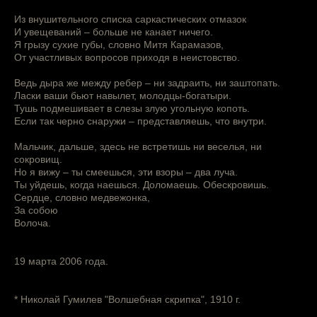
Из внушительного списка саркастических отмазок
И увещеваний – больше не канает ничего.
Я грызу сухие губы, словно Митя Карамазов,
От участливых вопросов приходя в неистовство.
Ведь дыра же между ребер – ни задраить, ни заштопать.
Ласки ваши бьют навылет, молодцы-богатыри.
Тушь подмешивает в слезы злую угольную копоть.
Если так черно снаружи – представляешь, что внутри.
Мальчик, дальше, здесь не встретишь ни веселья, ни
сокровищ.
Но я вижу – ты смеешься, эти взоры – два луча.
Ты уйдешь, когда наешься. Доломаешь. Обескровишь.
Сердце, словно медвежонка,
За собою
Волоча.
19 марта 2006 года.
* Николай Гумилев "Волшебная скрипка", 1910 г.