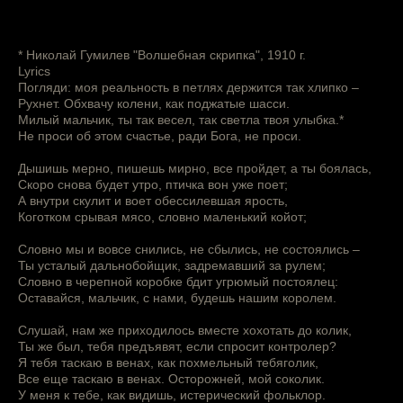
* Николай Гумилев "Волшебная скрипка", 1910 г.
Lyrics
Погляди: моя реальность в петлях держится так хлипко –
Рухнет. Обхвачу колени, как поджатые шасси.
Милый мальчик, ты так весел, так светла твоя улыбка.*
Не проси об этом счастье, ради Бога, не проси.
Дышишь мерно, пишешь мирно, все пройдет, а ты боялась,
Скоро снова будет утро, птичка вон уже поет;
А внутри скулит и воет обессилевшая ярость,
Коготком срывая мясо, словно маленький койот;
Словно мы и вовсе снились, не сбылись, не состоялись –
Ты усталый дальнобойщик, задремавший за рулем;
Словно в черепной коробке бдит угрюмый постоялец:
Оставайся, мальчик, с нами, будешь нашим королем.
Слушай, нам же приходилось вместе хохотать до колик,
Ты же был, тебя предъявят, если спросит контролер?
Я тебя таскаю в венах, как похмельный тебяголик,
Все еще таскаю в венах. Осторожней, мой соколик.
У меня к тебе, как видишь, истерический фольклор.