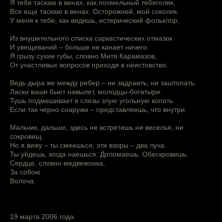
Я тебя таскаю в венах, как похмельный тебяголик,
Все еще таскаю в венах. Осторожней, мой соколик.
У меня к тебе, как видишь, истерический фольклор.
Из внушительного списка саркастических отмазок
И увещеваний – больше не канает ничего.
Я грызу сухие губы, словно Митя Карамазов,
От участливых вопросов приходя в неистовство.
Ведь дыра же между ребер – ни задраить, ни заштопать.
Ласки ваши бьют навылет, молодцы-богатыри.
Тушь подмешивает в слезы злую угольную копоть.
Если так черно снаружи – представляешь, что внутри.
Мальчик, дальше, здесь не встретишь ни веселья, ни
сокровищ.
Но я вижу – ты смеешься, эти взоры – два луча.
Ты уйдешь, когда наешься. Доломаешь. Обескровишь.
Сердце, словно медвежонка,
За собою
Волоча.
19 марта 2006 года.