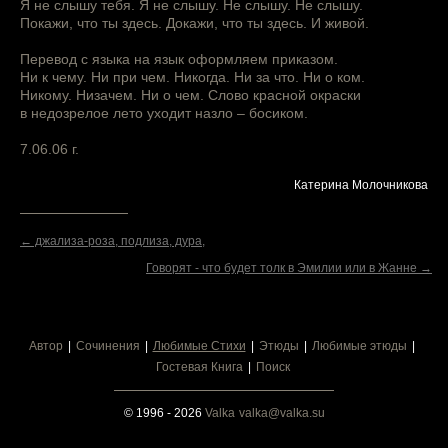
Я не слышу тебя. Я не слышу. Не слышу. Не слышу.
Покажи, что ты здесь. Докажи, что ты здесь. И живой.
Перевод с языка на язык оформляем приказом.
Ни к чему. Ни при чем. Никогда. Ни за что. Ни о ком.
Никому. Низачем. Ни о чем. Слово красной окраски
в недозрелое лето уходит назло – босиком.
7.06.06 г.
Катерина Молочникова
← джализа-роза, подлиза, дура,
Говорят - что будет толк в Эмилии или в Жанне →
Автор
Сочинения
Любимые Стихи
Этюды
Любимые этюды
Гостевая Книга
Поиск
© 1996 - 2026
Valka
valka@valka.su