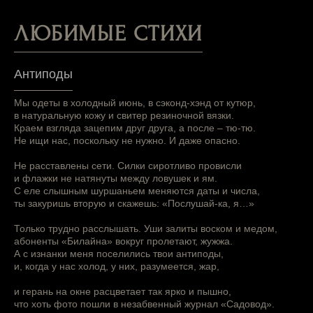
ЛЮБИМЫЕ СТИХИ
Антиподы
Мы одеты в холодный июнь, в сэконд-хэнд от кутюр,
в натуральную кожу и свитер резиночной вязки.
Краем взгляда зацепим друг друга, а после – тю-тю.
Не ищи нас, поскольку не нужно. И даже опасно.
Не расставлены сети. Силки сиротливо провисли
и флажки не натянуты между ловушек и ям.
С еле слышным шуршаньем меняются даты и числа,
ты закуришь вторую и скажешь: «Послушай-ка, я…»
Только трудно расслышать. Уши залиты воском и медом,
абоненты «Билайна» вокруг пролетают, жужжа.
А с изнанки меня поселились твои антиподы,
и, когда у нас холод, у них, разумеется, жар,
и герань на окне расцветает так ярко и пышно,
что хоть фото пошли в незабвенный журнал «Садовод».