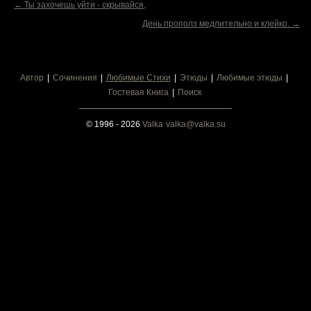
← Ты захочешь уйти - скрывайся,
День прополз медлительно и клейко. →
Автор
Сочинения
Любимые Стихи
Этюды
Любимые этюды
Гостевая Книга
Поиск
© 1996 - 2026
Valka
valka@valka.su