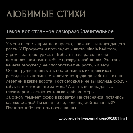
ЛЮБИМЫЕ СТИХИ
Такое вот странное саморазоблачительное
У меня в гостях приятно и просто, проходи, ты подходящего
роста. У Прокруста и прохладно и чисто, single bedroom,
утром – завтрак туриста. Чтобы ты расправил плечи
немножко, покормлю тебя с прокрустовой ложки. Эта каша –
не чета геркулесу, не способствует ни росту, ни весу.
Очень трудно принимать постояльцев с их привычкою
раскидывать пальцы! А количество труда да заботы – ох, не
лезет ни в какие ворота. Рост сегодня и не вычислишь сходу -
каблуки и котелки, что за мода! А опять не попадешь с
глазомером - остаются только крайние меры.
За окном темнеет, скоро в кроватку. Не стесняйся, потянись
сладко-сладко! Ты меня не подведешь, мой желанный?
Постелю тебе постель после ванны.
http://otte-pelle.livejournal.com/601889.html