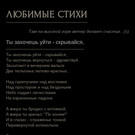
ЛЮБИМЫЕ СТИХИ
Там на высокой горе ветер делает счастье...(с)
Ты захочешь уйти - скрывайся,
Ты захочешь уйти - скрывайся,
Ты захочешь вернуться - здравствуй.
Засыпают в вечернем вальсе
Два тюльпана лилово-красных,
Над скрипучими над мостками
Над простором и над бездоньем
Небо падает лепестками
На израненные ладони.
А вчера ты бродил с котомкой,
А вчера ты кричал: "По коням!"
И в глазах - отраженье тонкой
Перевернутой колокольни.