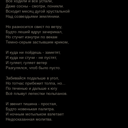
Все ходили и все устали,
Даже сосны - смотри, поникли.
Всходит месяц дугой хрустальной
Над созвездьями земляники.
Но разносится свист по ветру,
Будто леший вдруг зачирикал,
Но стучит изнутри по векам
Темно-серым застывшим криком,
И куда ни пойдешь - заметят,
И куда ни стучи - не пустят,
И гуляет, гуляет ветер
Разгулялся, чтоб было пусто.
Забивайся подальше в угол,
Но тотчас прибежит толпа, но...
По теченью и дальше к югу
Всё плывут лепестки тюльпанов.
И звенит тишина - простая,
Будто новенькая палитра.
И ночным мотыльком взлетает
Недосказанная молитва.