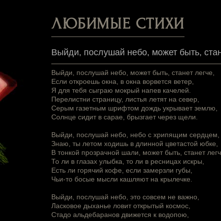
ЛЮБИМЫЕ СТИХИ
Выйди, послушай небо, может быть, стан
Выйди, послушай небо, может быть, станет легче,
Если откроешь окна, в окна ворвется ветер,
Я для тебя сыграю мокрый напев качелей.
Перелистни страницу, листья летят на север,
Серым газетным шрифтом дождь укрывает землю,
Солнце сидит в сарае, брызгает через щели.
Выйди, послушай небо, небо с хрипящим сердцем,
Знаю, ты летом ходишь в длинной цветастой юбке,
В тонкой прозрачной шали, может быть, станет лег
То ли в глазах улыбка, то ли в ресницах искры,
Есть ли горячий кофе, если замерзли губы,
Чьи-то босые мысли кашляют на крылечке.
Выйди, послушай небо, это совсем не важно,
Ласковое дыханье ловит открытый космос,
Стадо альдебаранов движется к водопою,