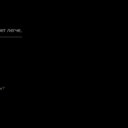
ет легче,
че?