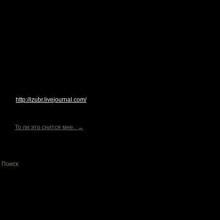
http://izubr.livejournal.com/
То ли это снится мне.. →
Поиск