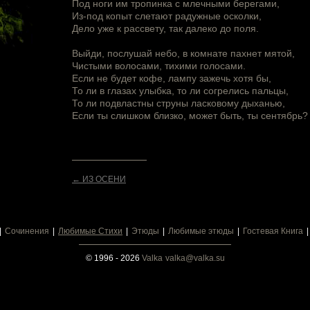
Под ноги им тропинка с млечными берегами,
Из-под копыт слетают радужные осколки,
Дело уже к рассвету, так далеко до поля.
Выйди, послушай небо, в комнате пахнет мятой,
Чистыми волосами, тихими голосами.
Если не будет кофе, лампу зажечь хотя бы,
То ли в глазах улыбка, то ли согрелись пальцы,
То ли подвластны струны ласковому дыханью,
Если ты слишком близко, может быть, ты сентябрь?
← ИЗ ОСЕНИ
Сочинения
Любимые Стихи
Этюды
Любимые этюды
Гостевая Книга
© 1996 - 2026
Valka
valka@valka.su