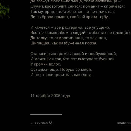
Да гложут любовь-волчица, тоска-захватчица –
Стучит, кровоточит, снится; поманит – спрячется;
Так муторно, что и хочется – а не плачется,
Лишь брови ломает, скобкой кривит губу.
И кажется – все растеряно, все упущено.
Все тычешься лбом в людей, чтобы так не плющило
Да толку: то отмороженная, то злющая,
Шипящая, как разбуженная гюрза.
Становишься громогласной и необузданной,
И мечешься так, что пот выступает бусиной
У кромки волос.
Останься еще. Побудь со мной.
И не отводи целительные глаза.
11 ноября 2006 года.
← зеркало О
воды ли