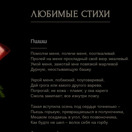
ЛЮБИМЫЕ СТИХИ
Пшшш
Помолчи меня, полечи меня, поотмаливай.
Пролей на меня прохладный свой взор эмалевый.
Умой меня, замотай мне повязкой марлевой
Дурную, неостывающую башку.
Укрой меня, побаюкай, поуговаривай,
Дай грога или какого другого варева;
Потрогай; не кожа - пламя; у ока карего
Смола закипает; все изнутри пожгу.
Такая вступила осень под сердце точненько –
Пьешь горькую, превращаешься в полуночника,
Мешком оседаешь в угол, без позвоночника,
Как будто не шел – волок себя на горбу.