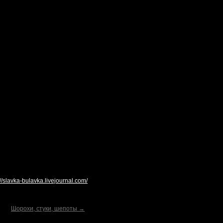
://slavka-bulavka.livejournal.com/
Шорохи, стуки, шепоты →