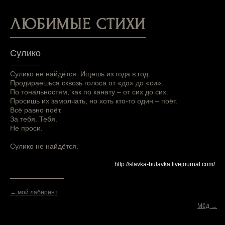
ЛЮБИМЫЕ СТИХИ
Сулико
Сулико не найдётся. Ищешь из года в год.
Продираешься сквозь голоса от «до» до «си».
По тональностям, как по канату – от сих до сих.
Просишь их замолчать, но хоть кто-то один – поёт.
Всё равно поёт.
За тебя. Тебя.
Не проси.
Сулико не найдётся.
http://slavka-bulavka.livejournal.com/
← мой лабиринт
Мёд →