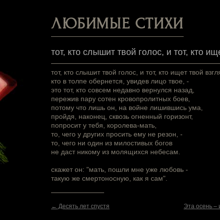
ЛЮБИМЫЕ СТИХИ
тот, кто слышит твой голос, и тот, кто ищ
тот, кто слышит твой голос, и тот, кто ищет твой взгл
кто в толпе обернется, увидев лицо твое, -
это тот, кто совсем недавно вернулся назад,
пережив пару сотен кровопролитных боев,
потому что лишь он, на войне лишившись ума,
пройдя, наконец, сквозь огненный горизонт,
попросит у тебя, королева-мать,
то, чего у других просить ему не резон, -
то, чего ни один из милостивых богов
не даст никому из молящихся небесам.
скажет он: "мать, пошли мне уже любовь -
такую же смертоносную, как я сам".
← Десять лет спустя
Эта осень – и