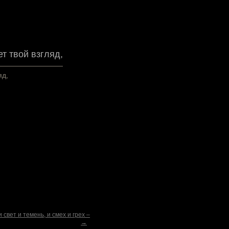
ет твой взгляд,
яд,
 свет и темень, и смех и грех –
→