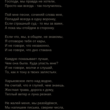
Господи, мы правда не хотели,
Просто как всегда - так получилось.
Пой мне песни, сочиняй слова мне,
Попадай всегда в одну воронку,
Если страшный суд - то мы за вами,
А пока мы отойдем в сторонку.
Если что, мы, в общем, не знакомы,
Я отговорю тебя от кары,
И не говори, что незаконно,
И не говори, что дно стакана
Каждую показывает лучше,
Чем она была. Куда упасть мне?
И не говори, молчи и слушай,
То, как я тону в твоих запястьях.
Харьковское лето над водою,
Не считай, что я глупей, чем знаешь.
Жесткая трава, дорога к дому,
Теплый ветер и луна резная.
Не жалей меня, мы разойдёмся,
Мы напишем письма, сверим числа,