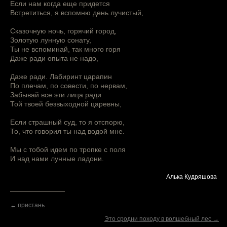
Если нам когда еще придется
Встретиться, я вспомню день лучистый,
Сказочную ночь, горячий город,
Золотую лунную сонату,
Ты не вспоминай, так много горя
Даже ради опыта не надо,
Даже ради. Лабиринт царапин
По плечам, по совести, по нервам,
Забывай все эти лица ради
Той твоей безвыходной царевны,
Если страшный суд, то я отспорю,
То, что говорил ты над водой мне.
Мы с тобой идем по тропке с поля
И над нами лунные ладони.
Алька Кудряшова
← пристань
Это сродни походу в волшебный лес →