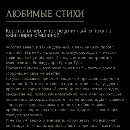
ЛЮБИМЫЕ СТИХИ
Коротая вечер, и так не длинный, я пеку на
ужин пирог с малиной
Коротая вечер, и так не длинный, я пеку на ужин пирог с
малиной. И к нему – разврат или вкус свободы? – вместо
каши делаю бутерброды. И хожу с детьми пострелять из
лука, и читаю баллады про братца Тука.
Проживаю снова – возможно ль деться? – пусть с другой
стороны, но свое же детство.
Но увы, срываюсь при этом чаще, чем пристало в идиллии
настоящей. Потому что вечно одно и то же – то друг друга
дразнят, то корчат рожи. И опять за полночь легли сегодня –
каждый вечер, право, как новогодний, ну а мне, как Золушке
после бала, добирать в работе, что не добрала. Да и главное
– коль уж коснулись темы: у меня-то, в общем, свои
проблемы: параллельно, не совпадая, мимо – и вниманья
требуют одержимо.
И не так уж, верно, я виновата, но как знать, что вспомнят
они когда-то, когда их корабль уйдет от причала – как пекла