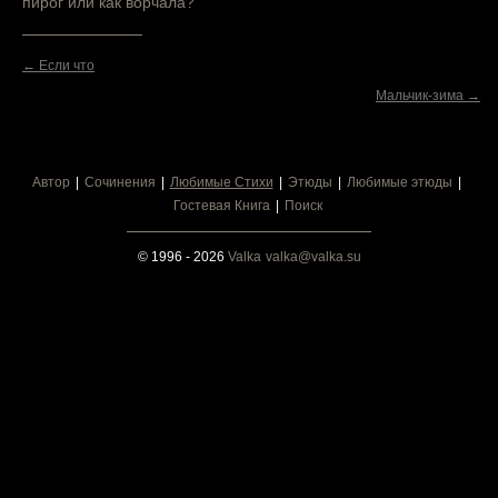
пирог или как ворчала?
← Если что
Мальчик-зима →
Автор
Сочинения
Любимые Стихи
Этюды
Любимые этюды
Гостевая Книга
Поиск
© 1996 - 2026
Valka
valka@valka.su