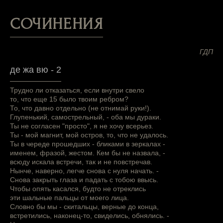
СОЧИНЕНИЯ
ГДП
де жа вю - 2
Трудно ли отказаться, если внутри свело
то, что еще 15 было твоим ребром?
То, что давно отдельно (не отнимай руки!).
Глупенький, самострельный, - оба мы дураки.
Ты не согласен "просто", я не хочу всерьез.
Ты - мой магнит, мой остров, то, что не удалось.
Ты в череде прошедших - бликами в зеркалах -
именем, фразой, жестом. Кем бы не назвала, -
всюду искала встречи, так и не повстречав.
Нынче, наверно, легче снова с нуля начать. -
Снова закрыть глаза и падать с тобою ввысь.
Чтобы опять касался, будто не отреклись
эти шальные пальцы от моего лица.
Словно бы мы - скитальцы, верные до конца,
встретились, наконец-то, свиделись, обнялись. -