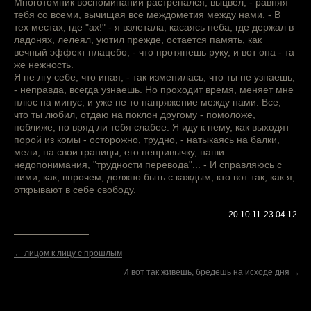
Многотомник воспоминаний растрепался, выцвел, - равняя
тебя со всеми, вычищая все междометия между нами. - В
тех местах, где "ах!" - я взлетала, касаясь неба, где держал в
ладонях, лелеял, уютил прежде, остается память, как
вечный эффект плацебо, - что протянешь руку, и вот она - та
же нежность.
Я не лгу себе, что иная, - так изменилась, что ты не узнаешь,
- неправда, всегда узнаешь. Но проходит время, меняет мне
плюс на минус, и уже не то напряжение между нами. Все,
что ты любил, отдаю на поклон другому - помоложе,
поближе, но вряд ли тебя слабее. Я иду к нему, как выходят
порой из комы - осторожно, трудно, - натыкаясь на балки,
мели, на свои границы, его непривычку, наши
недопонимания, "трудности перевода"... - И справляюсь с
ними, как, впрочем, должно быть с каждым, кто вот так, как я,
открывают в себе свободу.
20.10.11-23.04.12
← лицом к лицу с прошлым
И вот так живешь, бредешь на исходе дня →