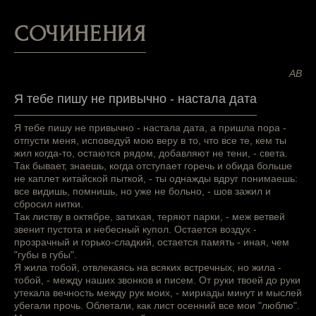
СОЧИНЕНИЯ
АВ
Я тебе пишу не привычно - настала дата
Я тебе пишу не привычно - настала дата, а пришла пора -
отпусти меня, исповедуй мою веру в то, что все те, кем ты
жил когда-то, остаются рядом, добавляют не тени, - света.
Так бывает, знаешь, когда отступает горечь и обида больше
не каплет китайской пыткой, - ты однажды вдруг понимаешь:
все видишь, помнишь, но уже не больно, - шов зажил и
сбросил нитки.
Так листву в октябре, затихая, теряют парки, - меж ветвей
звенит пустота и небесный купол. Остается воздух -
прозрачный и горько-сладкий, остается память - иная, чем
"губы в губы".
Я жила тобой, отвлекаясь на всяких встречных, но жила -
тобой, - между наших звонков и писем. От руки твоей до руки
утекала вечность между рук моих, - мириады минут и мыслей
убегали прочь. Облетали, как лист осенний все мои "люблю".