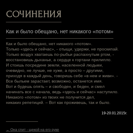
СОЧИНЕНИЯ
Как и было обещано, нет никакого «потом»
Как и было обещано, нет никакого «потом».
Только «здесь и сейчас», - отыщи, удержи, не проскипай.
Только воздух хватаешь по-рыбьи распахнутым ртом, -
восстановишь дыханье, а сердце к гортани прилипло.
И стоишь посредине земли, населенной людьми,
очевидно, не лучше, не хуже, а просто – другими,
приходя в каждый день, говоришь себе «в нем и живи». -
Все быльем зарастает, возможно, останется имя.
Вот и будешь опять – и свободен, и беден, и смел
начинать все с начала, ведь «здесь и сейчас» наступило.
Никакого «потом» из твоих не получится дел,
никаких репетиций. – Вот как проживешь, так и было.
19-20.01.2015г.
← Она спит - щекой на его руке