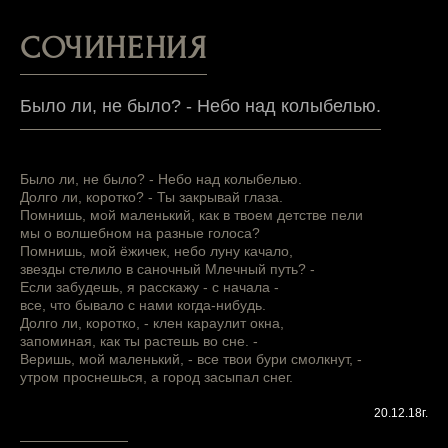
СОЧИНЕНИЯ
Было ли, не было? - Небо над колыбелью.
Было ли, не было? - Небо над колыбелью.
Долго ли, коротко? - Ты закрывай глаза.
Помнишь, мой маленький, как в твоем детстве пели
мы о волшебном на разные голоса?
Помнишь, мой ёжичек, небо луну качало,
звезды стелило в саночный Млечный путь? -
Если забудешь, я расскажу - с начала -
все, что бывало с нами когда-нибудь.
Долго ли, коротко, - клен караулит окна,
запоминая, как ты растешь во сне. -
Веришь, мой маленький, - все твои бури смолкнут, -
утром проснешься, а город засыпал снег.
20.12.18г.