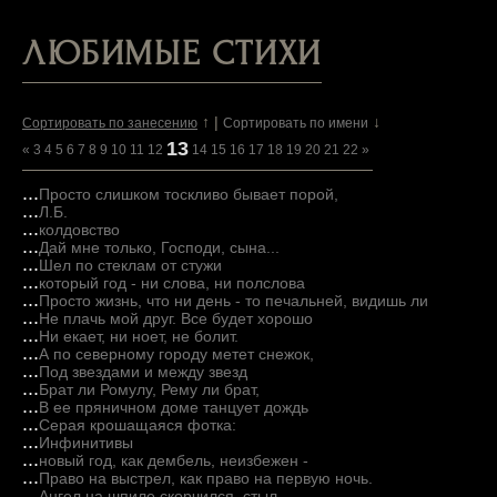
ЛЮБИМЫЕ СТИХИ
↑ |
↓
Сортировать по занесению
Сортировать по имени
13
«
3
4
5
6
7
8
9
10
11
12
14
15
16
17
18
19
20
21
22
»
...
Просто слишком тоскливо бывает порой,
...
Л.Б.
...
колдовство
...
Дай мне только, Господи, сына...
...
Шел по стеклам от стужи
...
который год - ни слова, ни полслова
...
Просто жизнь, что ни день - то печальней, видишь ли
...
Не плачь мой друг. Все будет хорошо
...
Ни екает, ни ноет, не болит.
...
А по северному городу метет снежок,
...
Под звездами и между звезд
...
Брат ли Ромулу, Рему ли брат,
...
В ее пряничном доме танцует дождь
...
Серая крошащаяся фотка:
...
Инфинитивы
...
новый год, как дембель, неизбежен -
...
Право на выстрел, как право на первую ночь.
...
Ангел на шпиле скорчился, стыл,