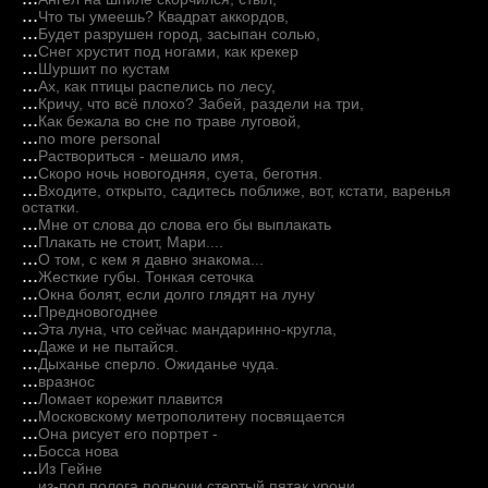
...
Что ты умеешь? Квадрат аккордов,
...
Будет разрушен город, засыпан солью,
...
Снег хрустит под ногами, как крекер
...
Шуршит по кустам
...
Ах, как птицы распелись по лесу,
...
Кричу, что всё плохо? Забей, раздели на три,
...
Как бежала во сне по траве луговой,
...
no more personal
...
Раствориться - мешало имя,
...
Скоро ночь новогодняя, суета, беготня.
...
Входите, открыто, садитесь поближе, вот, кстати, варенья
остатки.
...
Мне от слова до слова его бы выплакать
...
Плакать не стоит, Мари....
...
О том, с кем я давно знакома...
...
Жесткие губы. Тонкая сеточка
...
Окна болят, если долго глядят на луну
...
Предновогоднее
...
Эта луна, что сейчас мандаринно-кругла,
...
Даже и не пытайся.
...
Дыханье сперло. Ожиданье чуда.
...
вразнос
...
Ломает корежит плавится
...
Московскому метрополитену посвящается
...
Она рисует его портрет -
...
Босса нова
...
Из Гейне
...
из-под полога полночи стертый пятак урони