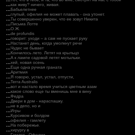
...
как живу? ничего, живая.
...
Бабьелетнее
...
глупый, офелия не может плавать - она утонет.
...
Ты совершенно уверен, что ее зовут Никита
...
Письма Лотте
...
О.Ж.
...
de profundis
...
говорит: уходи – а сам не пускает руку
...
Настанет день, когда умолкнут речи
...
Чудес не бывает
...
Кончилось лето. Летят на крыльцо
...
А к лампе садовой летят мотыльки.
...
хей, новая осень
...
Еще одна ручная граната
...
Аритмия
...
Я говорю, устал, устал, отпусти,
...
Terra Australis
...
вот и настало время учиться цветным азам
...
какое слово еще ты вменишь мне в вину
...
Федра
...
Двери в дом - нараспашку.
...
не в депо, но и
...
Игры
...
Курсивом и болдом
...
офелия - гамлету
...
На побережье.
...
хирургу в
...
Гамлет - Офелии