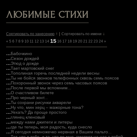
ЛЮБИМЫЕ СТИХИ
↑ |
↓
Сортировать по занесению
Сортировать по имени
15
«
5
6
7
8
9
10
11
12
13
14
16
17
18
19
20
21
22
23
24
»
...
Бабочкино
...
Сезон дождей
...
Этюд о дожде
...
Тает мартовский снег
...
Тополиная горечь последней недели весны
...
Ты не бойся звонков телефонных сквозь семь поясов
...
Похоронный звонок через семь часовых поясов
...
После первой мы вспомним...
...
О счастливом билете
...
Про черный зонт...
...
Ты сохрани рисунки акварели
...
Ну что, мин херц – мажорные тона?
...
Уехать? Да проще простого
...
глянец кленовый
...
между нами джипеги и литеры
...
где ты теперь, моя радость, куда снесло
...
Я сегодня немножечко нервная в Вашем пальто...
...
Тот, что в тебе, и та, что во мне, смотрят на нас с тобой